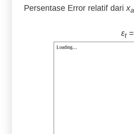
Persentase Error relatif dari
x
a
ε
t