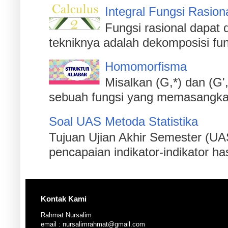
Integral Fungsi Rasion
Fungsi rasional dapat d
tekniknya adalah dekomposisi fu
Homomorfisma
Misalkan (G,*) dan (G'
sebuah fungsi yang memasangkan s
Soal UAS Metoda Statistika
Tujuan Ujian Akhir Semester (UA
pencapaian indikator-indikator has
Kontak Kami
Rahmat Nursalim
email : nursalimrahmat@gmail.com