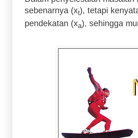
sebenarnya (x
), tetapi kenya
t
pendekatan (x
), sehingga mun
a