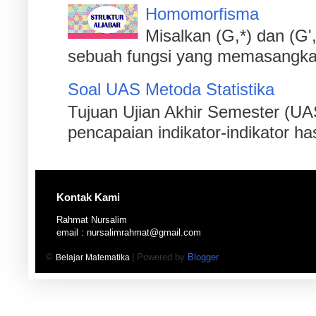
Homomorfisma
Misalkan (G,*) dan (G'
sebuah fungsi yang memasangkan s
Soal UAS Metoda Statistika
Tujuan Ujian Akhir Semester (UA
pencapaian indikator-indikator has
Kontak Kami
Rahmat Nursalim
email : nursalimrahmat@gmail.com
©
| Powered by
Blogger
Belajar Matematika