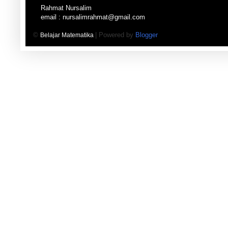
Rahmat Nursalim
email : nursalimrahmat@gmail.com
©
| Powered by
Blogger
Belajar Matematika